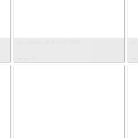
samplings USA 3rd YEAR
sa
Images: 18
Ima