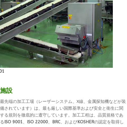
01
施設
最先端の加工工場（レーザーシステム、X線、金属探知機などが装
備されています）は、最も厳しい国際基準および安全と衛生に関
する規則を徹底的に遵守しています。加工工程は、品質規格であ
る
ISO 9001
、
ISO 22000
、
BRC
、および
KOSHER
の認定を取得し