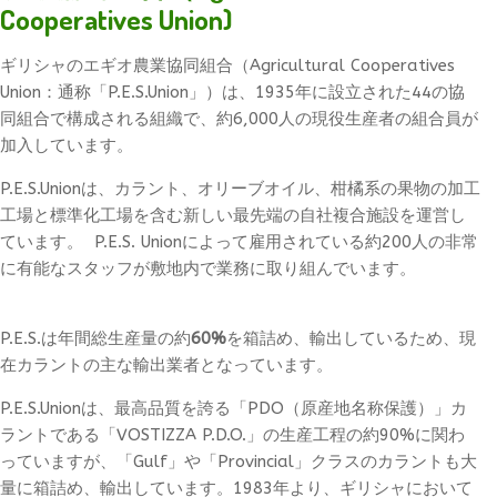
Cooperatives Union)
ギリシャのエギオ農業協同組合（Agricultural Cooperatives
Union：通称「P.E.S.Union」）は、1935年に設立された44の協
同組合で構成される組織で、約6,000人の現役生産者の組合員が
加入しています。
P.E.S.Unionは、カラント、オリーブオイル、柑橘系の果物の加工
工場と標準化工場を含む新しい最先端の自社複合施設を運営し
ています。 P.E.S. Unionによって雇用されている約200人の非常
に有能なスタッフが敷地内で業務に取り組んでいます。
P.E.S.は年間総生産量の約
60%
を箱詰め、輸出しているため、現
在カラントの主な輸出業者となっています。
P.E.S.Unionは、最高品質を誇る「PDO（原産地名称保護）」カ
ラントである「VOSTIZZA P.D.O.」の生産工程の約90%に関わ
っていますが、「Gulf」や「Provincial」クラスのカラントも大
量に箱詰め、輸出しています。1983年より、ギリシャにおいて