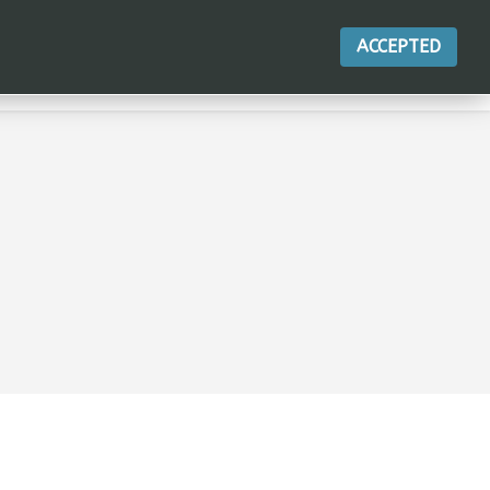
ACCEPTED
連合
製品
行動
接触